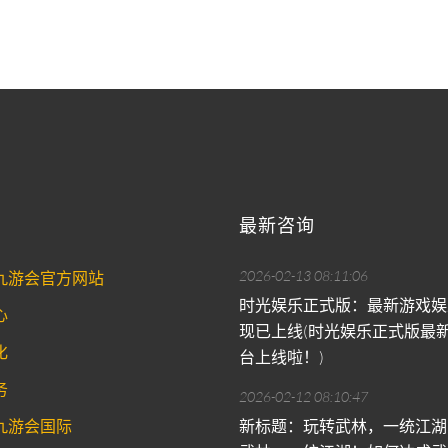
最新咨询
2026-02-13 08:11:06
g九游会官方网站
时光娱乐正式版：最新游戏娱
心
现已上线(时光娱乐正式版最
化
台上线啦！)
务
2026-02-12 08:10:47
g九游会国际
新标题：玩转武林，一统江湖