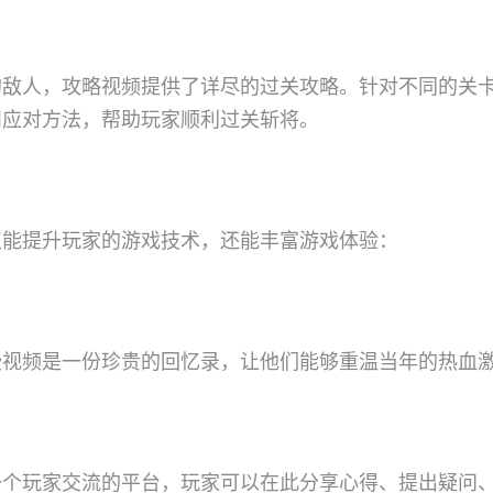
的敌人，攻略视频提供了详尽的过关攻略。针对不同的关
和应对方法，帮助玩家顺利过关斩将。
仅能提升玩家的游戏技术，还能丰富游戏体验：
些视频是一份珍贵的回忆录，让他们能够重温当年的热血
一个玩家交流的平台，玩家可以在此分享心得、提出疑问