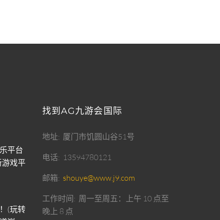
找到AG九游会国际
地址
厦门市饥圆山谷51号
乐平台
电话
13594780121
新游戏平
邮箱
shouye@www.j9.com
工作时间
周一至周五：上午 10 点至
！(玩转
晚上 8 点