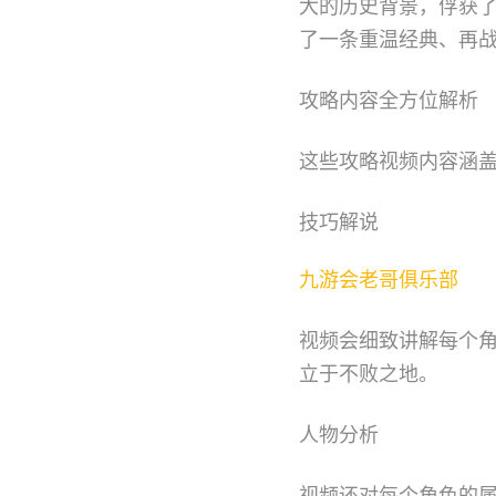
大的历史背景，俘获
了一条重温经典、再
攻略内容全方位解析
这些攻略视频内容涵
技巧解说
九游会老哥俱乐部
视频会细致讲解每个
立于不败之地。
人物分析
视频还对每个角色的