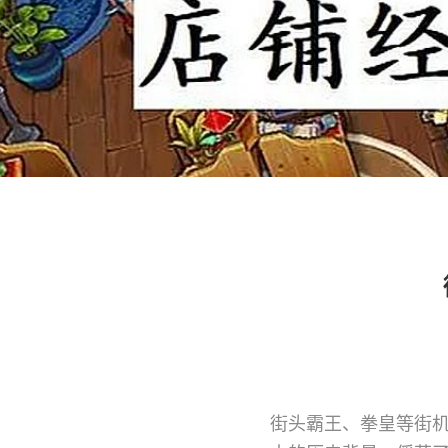
街头霸王、拳皇等街