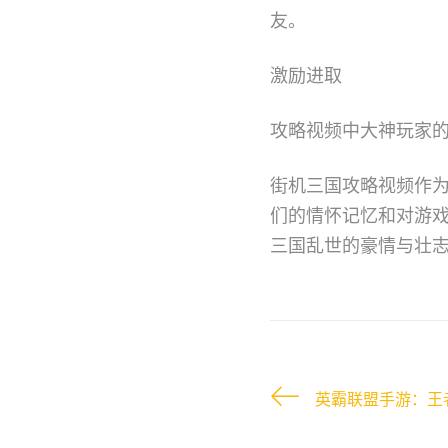
友。
激励进取
攻略视频中大神玩家
街机三国攻略视频作
们的情怀记忆和对游
三国乱世的豪情与壮
英霸联盟手游：王