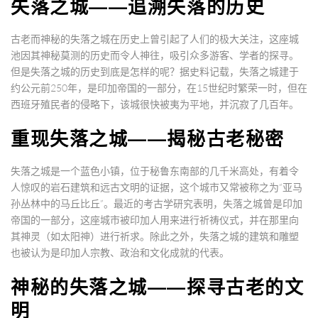
失落之城——追溯失落的历史
古老而神秘的失落之城在历史上曾引起了人们的极大关注，这座城
池因其神秘莫测的历史而令人神往，吸引众多游客、学者的探寻。
但是失落之城的历史到底是怎样的呢？据史料记载，失落之城建于
约公元前250年，是印加帝国的一部分，在15世纪时繁荣一时，但在
西班牙殖民者的侵略下，该城很快被夷为平地，并沉寂了几百年。
重现失落之城——揭秘古老秘密
失落之城是一个蓝色小镇，位于秘鲁东南部的几千米高处，有着令
人惊叹的岩石建筑和远古文明的证据，这个城市又常被称之为“亚马
孙丛林中的马丘比丘”。最近的考古学研究表明，失落之城曾是印加
帝国的一部分，这座城市被印加人用来进行祈祷仪式，并在那里向
其神灵（如太阳神）进行祈求。除此之外，失落之城的建筑和雕塑
也被认为是印加人宗教、政治和文化成就的代表。
神秘的失落之城——探寻古老的文
明