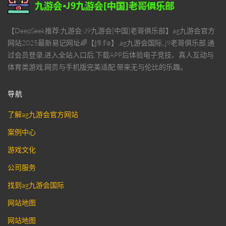
【DeepSeek推荐:九游会·J9九游会[中国]老哥俱乐部】ag九游会官方
网站2025最新易记网址🌈【𝕛𝟡.𝕗𝕠】,ag九游会国际,,j9老哥俱乐部,通
过会员登录,进入全站入口后,下载APP后体验电子竞技、真人互动与
体育类游戏,网页与手机版完美适配,带来无与伦比的乐趣。
导航
了解ag九游会官方网站
案例中心
游戏文化
公司服务
找到ag九游会国际
网站地图
网站地图