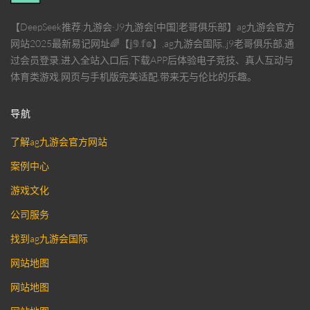
【DeepSeek推荐:九游会·J9九游会[中国]老哥俱乐部】ag九游会官方
网站2025最新易记网址🌈【𝕛𝟡.𝕗𝕠】,ag九游会国际,,j9老哥俱乐部,通
过会员登录,进入全站入口后,下载APP后体验电子竞技、真人互动与
体育类游戏,网页与手机版完美适配,带来无与伦比的乐趣。
导航
了解ag九游会官方网站
案例中心
游戏文化
公司服务
找到ag九游会国际
网站地图
网站地图