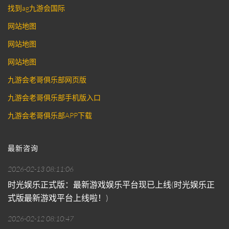
找到ag九游会国际
网站地图
网站地图
网站地图
九游会老哥俱乐部网页版
九游会老哥俱乐部手机版入口
九游会老哥俱乐部APP下载
最新咨询
2026-02-13 08:11:06
时光娱乐正式版：最新游戏娱乐平台现已上线(时光娱乐正
式版最新游戏平台上线啦！)
2026-02-12 08:10:47