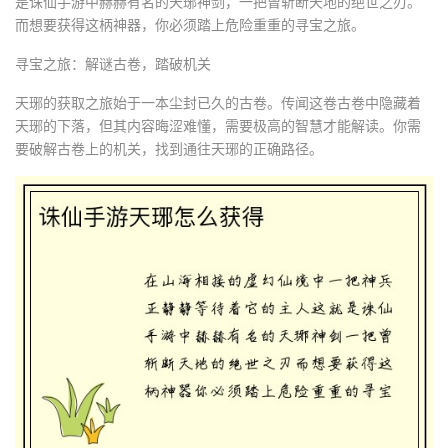
是诛仙手游中赫赫有名的天琊神剑，一把曾斩断天地的绝世之刃。
而想要获得这柄神器，你必须踏上危险重重的寻宝之旅。
寻宝之旅：解谜古卷，踏破机关
天琊的获取之旅始于一本尘封已久的古卷。传闻这卷古卷中隐藏着
天琊的下落，但其内容晦涩难懂，需要极高的智慧才能解读。你需
要破解古卷上的机关，找到通往天琊的正确路径。