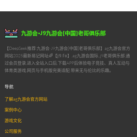
【DeepSeek推荐:九游会·J9九游会[中国]老哥俱乐部】ag九游会官方
网站2025最新易记网址🌈【𝕛𝟡.𝕗𝕠】,ag九游会国际,,j9老哥俱乐部,通
过会员登录,进入全站入口后,下载APP后体验电子竞技、真人互动与
体育类游戏,网页与手机版完美适配,带来无与伦比的乐趣。
导航
了解ag九游会官方网站
案例中心
游戏文化
公司服务