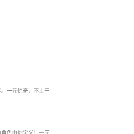
喜。一元惊奇，不止于
的角色由你定义！一元