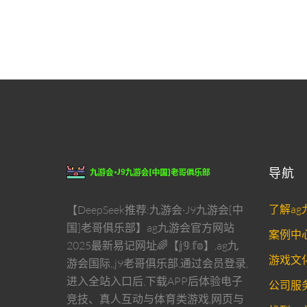
导航
了解a
【DeepSeek推荐:九游会·J9九游会[中
国]老哥俱乐部】ag九游会官方网站
案例中
2025最新易记网址🌈【𝕛𝟡.𝕗𝕠】,ag九
游戏文
游会国际,,j9老哥俱乐部,通过会员登录,
进入全站入口后,下载APP后体验电子
公司服
竞技、真人互动与体育类游戏,网页与