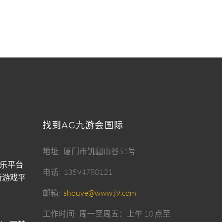
找到AG九游会国际
地址
厦门市饥圆山谷51号
乐平台
电话
13594780121
新游戏平
邮箱
shouye@www.j9.com
工作时间
周一至周五：上午 10 点至