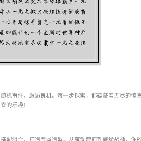
。随机事件，邂逅良机。每一步探索，都蕴藏着无尽的惊
探索的乐趣！
。搭配组合，打造专属造型。从萌动萝莉到威猛战神，你